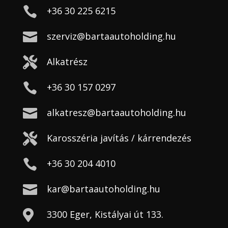

+36 30 225 6215

szerviz@bartaautoholding.hu

Alkatrész

+36 30 157 0297

alkatresz@bartaautoholding.hu

Karosszéria javítás / kárrendezés

+36 30 204 4010

kar@bartaautoholding.hu

3300 Eger, Kistályai út 133.