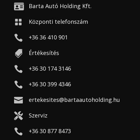

Barta Autó Holding Kft.

Központi telefonszám

+36 36 410 901

Értékesítés

+36 30 174 3146

+36 30 399 4346

ertekesites@bartaautoholding.hu

Szerviz

+36 30 877 8473