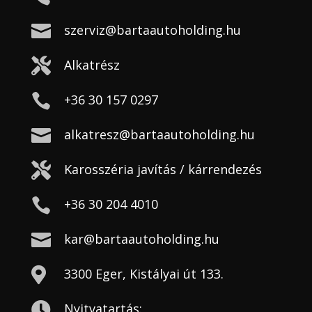

szerviz@bartaautoholding.hu

Alkatrész

+36 30 157 0297

alkatresz@bartaautoholding.hu

Karosszéria javítás / kárrendezés

+36 30 204 4010

kar@bartaautoholding.hu

3300 Eger, Kistályai út 133.

Nyitvatartás: