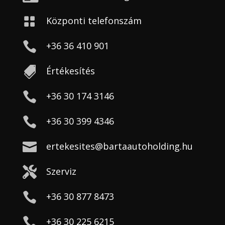

Központi telefonszám

+36 36 410 901

Értékesítés

+36 30 174 3146

+36 30 399 4346

ertekesites@bartaautoholding.hu

Szerviz

+36 30 877 8473

+36 30 225 6215