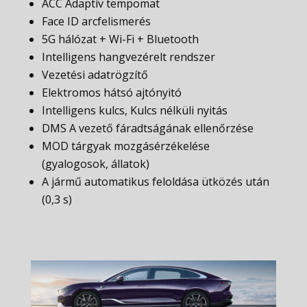
ACC Adaptív tempomat
Face ID arcfelismerés
5G hálózat + Wi-Fi + Bluetooth
Intelligens hangvezérelt rendszer
Vezetési adatrögzítő
Elektromos hátsó ajtónyitó
Intelligens kulcs, Kulcs nélküli nyitás
DMS A vezető fáradtságának ellenőrzése
MOD tárgyak mozgásérzékelése
(gyalogosok, állatok)
A jármű automatikus feloldása ütközés után
(0,3 s)