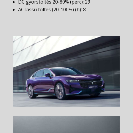
DC gyorstöltés 20-80% (perc): 29
AC lassú töltés (20-100%) (h): 8