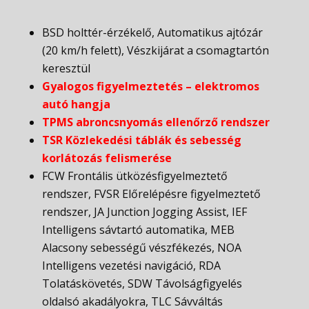
BSD holttér-érzékelő, Automatikus ajtózár
(20 km/h felett), Vészkijárat a csomagtartón
keresztül
Gyalogos figyelmeztetés – elektromos
autó hangja
TPMS abroncsnyomás ellenőrző rendszer
TSR Közlekedési táblák és sebesség
korlátozás felismerése
FCW Frontális ütközésfigyelmeztető
rendszer, FVSR Előrelépésre figyelmeztető
rendszer, JA Junction Jogging Assist, IEF
Intelligens sávtartó automatika, MEB
Alacsony sebességű vészfékezés, NOA
Intelligens vezetési navigáció, RDA
Tolatáskövetés, SDW Távolságfigyelés
oldalsó akadályokra, TLC Sávváltás