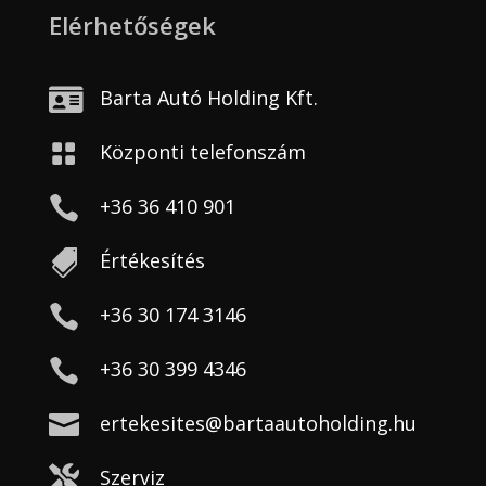
Elérhetőségek

Barta Autó Holding Kft.

Központi telefonszám

+36 36 410 901

Értékesítés

+36 30 174 3146

+36 30 399 4346

ertekesites@bartaautoholding.hu

Szerviz