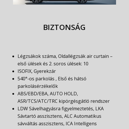
BIZTONSÁG
Légzsákok száma, Oldallégzsák air curtain –
első ülések és 2. soros ülések: 10
ISOFIX, Gyerekzár
540°-os parkolás , Első és hátsó
parkolásérzékelők
ABS/EBD/EBA, AUTO HOLD,
ASR/TCS/ATC/TRC kipörgésgátló rendszer
LDW Sávelhagyásra figyelmeztetés, LKA
Sávtartó asszisztens, ALC Automatikus
sávváltás asszisztens, ICA Intelligens