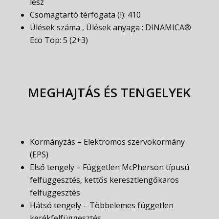
lesz
Csomagtartó térfogata (l): 410
Ülések száma , Ülések anyaga : DINAMICA®
Eco Top: 5 (2+3)
MEGHAJTÁS ÉS TENGELYEK
Kormányzás – Elektromos szervokormány
(EPS)
Első tengely – Független McPherson típusú
felfüggesztés, kettős keresztlengőkaros
felfüggesztés
Hátsó tengely – Többelemes független
kerékfelfüggesztés