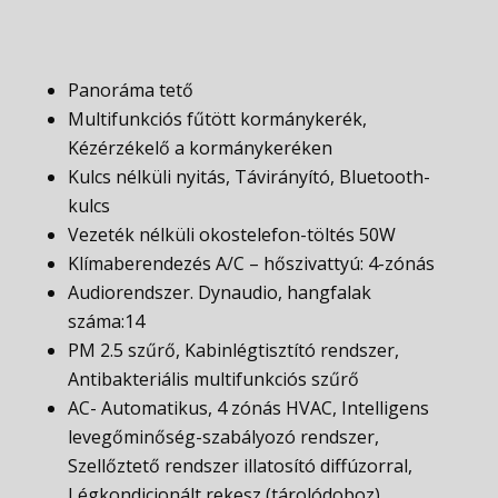
Panoráma tető
Multifunkciós fűtött kormánykerék,
Kézérzékelő a kormánykeréken
Kulcs nélküli nyitás, Távirányító, Bluetooth-
kulcs
Vezeték nélküli okostelefon-töltés 50W
Klímaberendezés A/C – hőszivattyú: 4-zónás
Audiorendszer. Dynaudio, hangfalak
száma:14
PM 2.5 szűrő, Kabinlégtisztító rendszer,
Antibakteriális multifunkciós szűrő
AC- Automatikus, 4 zónás HVAC, Intelligens
levegőminőség-szabályozó rendszer,
Szellőztető rendszer illatosító diffúzorral,
Légkondicionált rekesz (tárolódoboz)