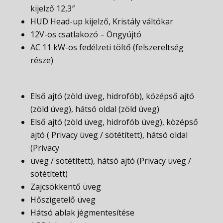
kijelző 12,3″
HUD Head-up kijelző, Kristály váltókar
12V-os csatlakozó – Öngyújtó
AC 11 kW-os fedélzeti töltő (felszereltség
része)
Első ajtó (zöld üveg, hidrofób), középső ajtó
(zöld üveg), hátsó oldal (zöld üveg)
Első ajtó (zöld üveg, hidrofób üveg), középső
ajtó ( Privacy üveg / sötétített), hátsó oldal
(Privacy
üveg / sötétített), hátsó ajtó (Privacy üveg /
sötétített)
Zajcsökkentő üveg
Hőszigetelő üveg
Hátsó ablak jégmentesítése