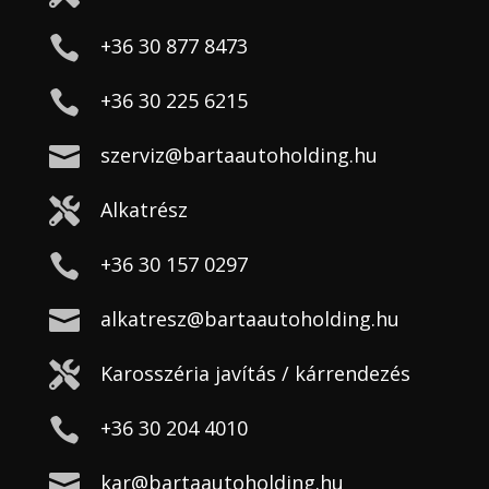

+36 30 877 8473

+36 30 225 6215

szerviz@bartaautoholding.hu

Alkatrész

+36 30 157 0297

alkatresz@bartaautoholding.hu

Karosszéria javítás / kárrendezés

+36 30 204 4010

kar@bartaautoholding.hu