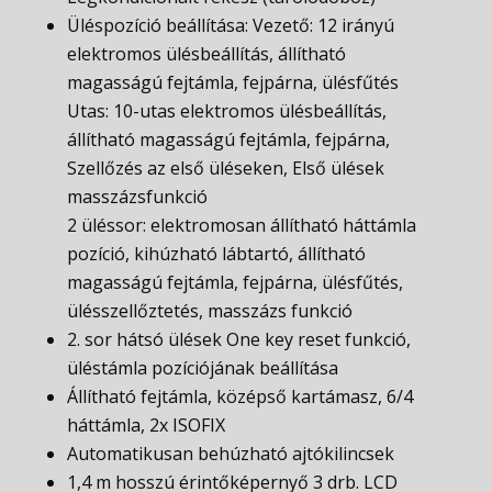
Üléspozíció beállítása: Vezető: 12 irányú
elektromos ülésbeállítás, állítható
magasságú fejtámla, fejpárna, ülésfűtés
Utas: 10-utas elektromos ülésbeállítás,
állítható magasságú fejtámla, fejpárna,
Szellőzés az első üléseken, Első ülések
masszázsfunkció
2 üléssor: elektromosan állítható háttámla
pozíció, kihúzható lábtartó, állítható
magasságú fejtámla, fejpárna, ülésfűtés,
ülésszellőztetés, masszázs funkció
2. sor hátsó ülések One key reset funkció,
üléstámla pozíciójának beállítása
Állítható fejtámla, középső kartámasz, 6/4
háttámla, 2x ISOFIX
Automatikusan behúzható ajtókilincsek
1,4 m hosszú érintőképernyő 3 drb. LCD