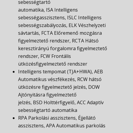
sebességtartó
automatika, ISA Intelligens
sebességasszisztens, ISLC Intelligens
sebességszabályozás, ELK Vészhelyzeti
sávtartás, FCTA Előremenő mozgásra
figyelmeztető rendszer, RCTA Hátsó
keresztirányú forgalomra figyelmeztető
rendszer, FCW Frontális
ütközésfigyelmeztető rendszer
Intelligens tempomat (TJA+HWA), AEB
Automatikus vészfékezés, RCW hátsó
ütközésre figyelmeztető jelzés, DOW
Ajtónyitásra figyelmeztető
jelzés, BSD Holttérfigyelő, ACC Adaptív
sebességtartó automatika
RPA Parkolási asszisztens, Éjjellátó
asszisztens, APA Automatikus parkolás