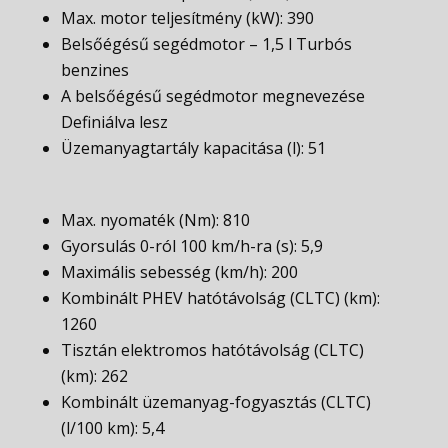
Max. motor teljesítmény (kW): 390
Belsőégésű segédmotor – 1,5 l Turbós
benzines
A belsőégésű segédmotor megnevezése
Definiálva lesz
Üzemanyagtartály kapacitása (l): 51
Max. nyomaték (Nm): 810
Gyorsulás 0-ról 100 km/h-ra (s): 5,9
Maximális sebesség (km/h): 200
Kombinált PHEV hatótávolság (CLTC) (km):
1260
Tisztán elektromos hatótávolság (CLTC)
(km): 262
Kombinált üzemanyag-fogyasztás (CLTC)
(l/100 km): 5,4